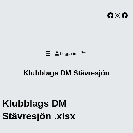
Facebook
Instagram
Facebook
Logga in
Klubblags DM Stävresjön
Klubblags DM
Stävresjön .xlsx