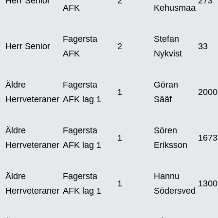
Herr Senior
2
273
AFK
Kehusmaa
Fagersta
Stefan
Herr Senior
2
33
AFK
Nykvist
Äldre
Fagersta
Göran
1
2000
Herrveteraner
AFK lag 1
Sääf
Äldre
Fagersta
Sören
1
1673
Herrveteraner
AFK lag 1
Eriksson
Äldre
Fagersta
Hannu
1
1300
Herrveteraner
AFK lag 1
Södersved