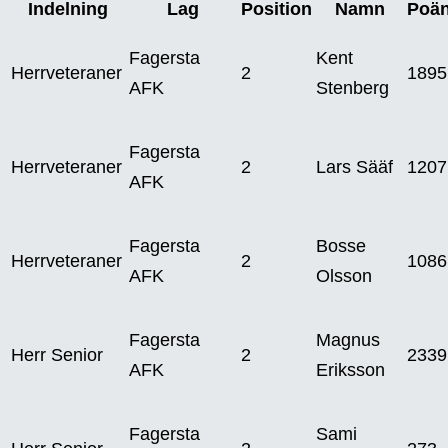
Indelning
Lag
Position
Namn
Poä
Fagersta
Kent
Herrveteraner
2
1895
AFK
Stenberg
Fagersta
Herrveteraner
2
Lars Sääf
1207
AFK
Fagersta
Bosse
Herrveteraner
2
1086
AFK
Olsson
Fagersta
Magnus
Herr Senior
2
2339
AFK
Eriksson
Fagersta
Sami