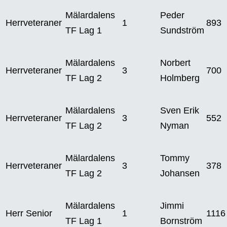
Mälardalens
Peder
Herrveteraner
1
893
TF Lag 1
Sundström
Mälardalens
Norbert
Herrveteraner
3
700
TF Lag 2
Holmberg
Mälardalens
Sven Erik
Herrveteraner
3
552
TF Lag 2
Nyman
Mälardalens
Tommy
Herrveteraner
3
378
TF Lag 2
Johansen
Mälardalens
Jimmi
Herr Senior
1
1116
TF Lag 1
Bornström