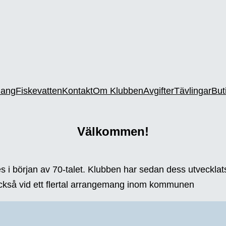
ang
Fiskevatten
Kontakt
Om Klubben
Avgifter
Tävlingar
But
Välkommen!
s i början av 70-talet. Klubben har sedan dess utvecklat
 också vid ett flertal arrangemang inom kommunen