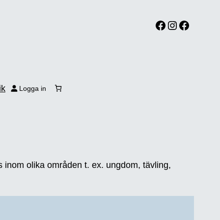
Facebook
Instagram
Facebook
ik
Logga in
s inom olika områden t. ex. ungdom, tävling,