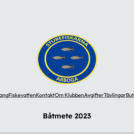
ang
Fiskevatten
Kontakt
Om Klubben
Avgifter
Tävlingar
But
Båtmete 2023