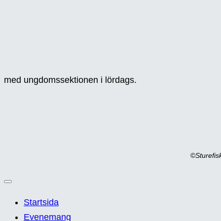
med ungdomssektionen i lördags.
©
Sturefi
Startsida
Evenemang