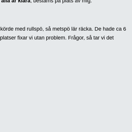
 alla är klara
, bestäms på plats av mig.
 körde med rullspö, så metspö lär räcka. De hade ca 6
platser fixar vi utan problem. Frågor, så tar vi det