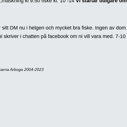
 ,mäskning kl 9.50 fiske kl. 10 -14
Vi startar tidigare om
 sitt DM nu i helgen och mycket bra fiske. Ingen av dom
 ni skriver i chatten på facebook om ni vill vara med. 7-10 
skarna Arboga 2004-2023