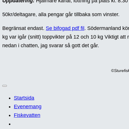
Uppdatering:
Hjälmare kanal, lottning på plats kl. 8.30
50kr/deltagare, alla pengar går tillbaka som vinster.
Begränsat endast.
Se bifogad pdf fil
. Södermanland kör
kg var igår (snitt) toppvikter på 12 och 10 kg Viktigt att
nedan i chatten, jag svarar så gott det går.
©
Sturefi
Startsida
Evenemang
Fiskevatten