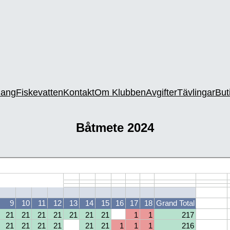
ang
Fiskevatten
Kontakt
Om Klubben
Avgifter
Tävlingar
But
Båtmete 2024