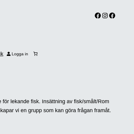
Facebook
Instagram
Facebook
ik
Logga in
 för lekande fisk. Insättning av fisk/smålt/Rom
skapar vi en grupp som kan göra frågan framåt.