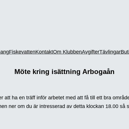
ang
Fiskevatten
Kontakt
Om Klubben
Avgifter
Tävlingar
But
Möte kring isättning Arbogaån
t ha en träff inför arbetet med att få till ett bra område
mmen ner om du är intresserad av detta klockan 18.00 så 