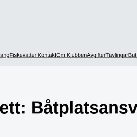
ang
Fiskevatten
Kontakt
Om Klubben
Avgifter
Tävlingar
But
ett:
Båtplatsansv