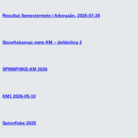
Resultat Semestermete i Arbogaån, 2026-07-26
Sturefiskarnas mete KM – deltävling 2
SPINNFISKE-KM 2026
KM1 2026-05-10
Spinnfiske 2025