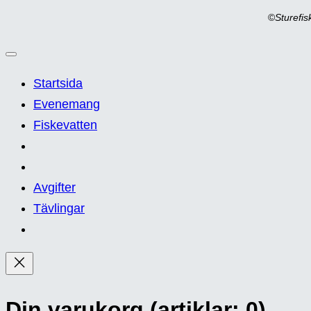
©
Sturefi
Startsida
Evenemang
Fiskevatten
Avgifter
Tävlingar
Din varukorg
(artiklar: 0)