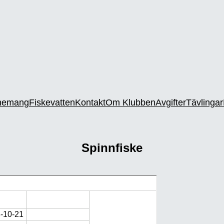
nemang
Fiskevatten
Kontakt
Om Klubben
Avgifter
Tävlingar
Spinnfiske